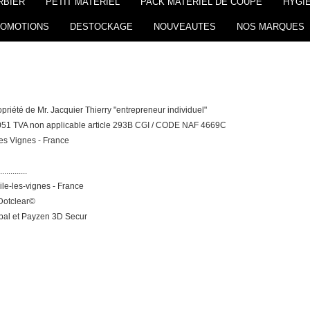
RBIER
PETIT MATERIEL
PACK MATERIEL DE COUPE
HYGIE
OMOTIONS
DESTOCKAGE
NOUVEAUTES
NOS MARQUES
ropriété de Mr. Jacquier Thierry "entrepreneur individuel"
4051 TVA non applicable article 293B CGI / CODE NAF 4669C
es Vignes - France
.............
le-les-vignes - France
 Dotclear©
pal et Payzen 3D Secur