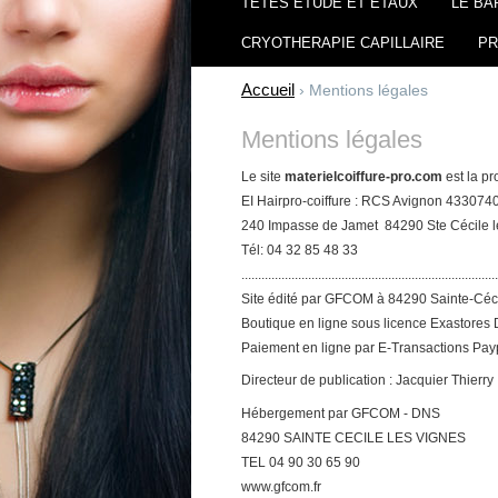
TETES ETUDE ET ETAUX
LE BA
CRYOTHERAPIE CAPILLAIRE
PR
Accueil
› Mentions légales
Mentions légales
Le site
materielcoiffure-pro.com
est la p
EI Hairpro-coiffure : RCS Avignon 43307
240 Impasse de Jamet 84290 Ste Cécile l
Tél: 04 32 85 48 33
.............................................................................
Site édité par GFCOM à 84290 Sainte-Céci
Boutique en ligne sous licence Exastores
Paiement en ligne par E-Transactions Pay
Directeur de publication : Jacquier Thierry
Hébergement par GFCOM - DNS
84290 SAINTE CECILE LES VIGNES
TEL 04 90 30 65 90
www.gfcom.fr