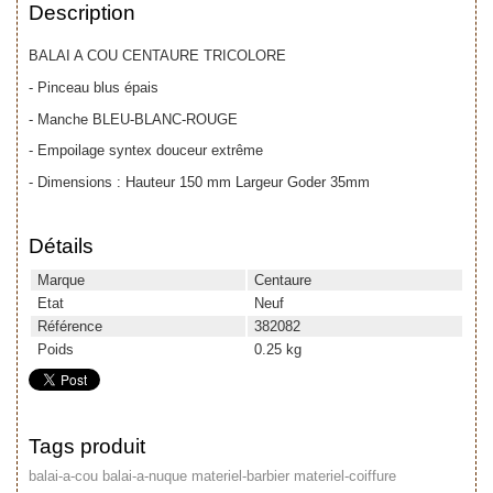
Description
BALAI A COU CENTAURE TRICOLORE
- Pinceau blus épais
- Manche BLEU-BLANC-ROUGE
- Empoilage syntex douceur extrême
- Dimensions : Hauteur 150 mm Largeur Goder 35mm
Détails
Marque
Centaure
Etat
Neuf
Référence
382082
Poids
0.25 kg
Tags produit
balai-a-cou
balai-a-nuque
materiel-barbier
materiel-coiffure