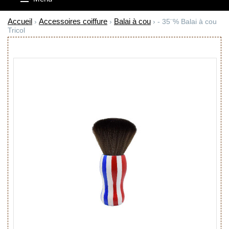
Accueil
Accessoires coiffure
Balai à cou
›
›
› - 35¨% Balai à cou
Tricol