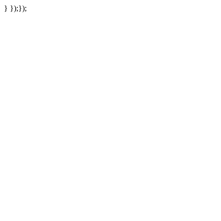
} });});