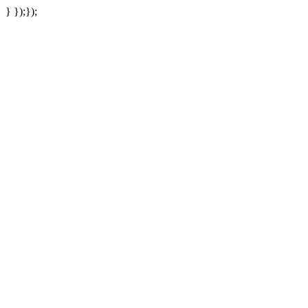
} });});